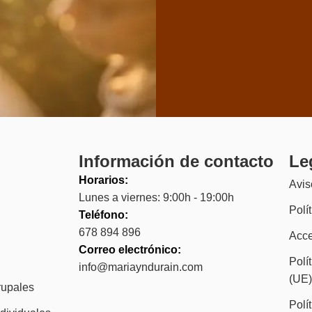
Información de contacto
Le
Horarios:
Avis
Lunes a viernes: 9:00h - 19:00h
Polí
Teléfono:
678 894 896
Acce
Correo electrónico:
Polí
info@mariayndurain.com
(UE
rupales
Polí